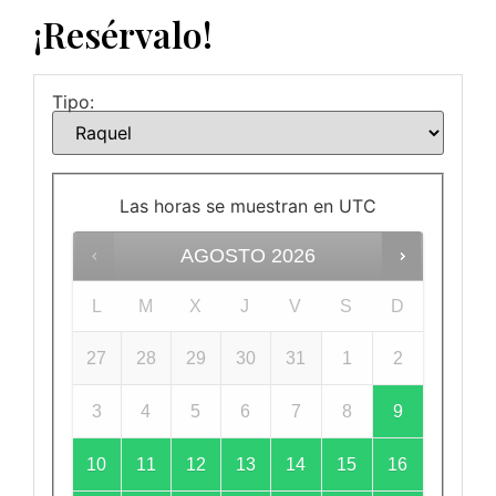
¡Resérvalo!
Tipo:
Las horas se muestran en
UTC
AGOSTO
2026
L
M
X
J
V
S
D
27
28
29
30
31
1
2
3
4
5
6
7
8
9
10
11
12
13
14
15
16