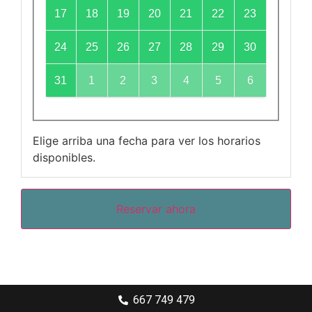
17
18
19
20
21
22
23
24
25
26
27
28
29
30
31
1
2
3
4
5
6
Elige arriba una fecha para ver los horarios
disponibles.
Reservar ahora
667 749 479