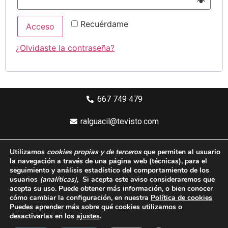
Recuérdame
Acceso
¿Olvidaste la contraseña?
667 749 479
ralguacil@tevisto.com
Larios 5 Planta 4ª - 29015 Málaga
Utilizamos
cookies propias y de terceros
que permiten al usuario
la navegación a través de una página web
(técnicas)
, para el
Aviso legal
seguimiento y análisis estadístico del comportamiento de los
usuarios
(analíticas)
, Si acepta este aviso consideraremos que
Política de privacidad
acepta su uso. Puede obtener más información, o bien conocer
cómo cambiar la configuración, en nuestra
Política de cookies
Política de cookies
Puedes aprender más sobre qué cookies utilizamos o
desactivarlas en los
ajustes
.
Condiciones generales de compra