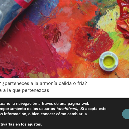
 ¿perteneces a la armonía cálida o fría?
a a la que pertenezcas
suario la navegación a través de una página web
ralguacil@tevisto.com
 comportamiento de los usuarios
(analíticas)
, Si acepta este
s información, o bien conocer cómo cambiar la
Política de cookies
Condiciones generales de
compra
tivarlas en los
ajustes
.