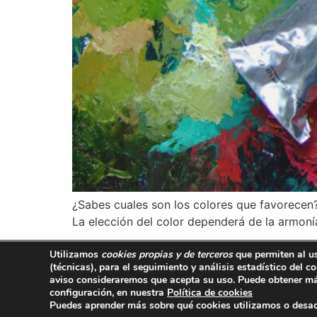
¿Sabes cuales son los colores que favorecen?
La elección del color dependerá de la armoní
Utilizamos
cookies propias y de terceros
que permiten al u
667 749 479
(técnicas)
, para el seguimiento y análisis estadístico del
aviso consideraremos que acepta su uso. Puede obtener má
configuración, en nuestra
Política de cookies
Aviso legal
Política de privacidad
Puedes aprender más sobre qué cookies utilizamos o desac