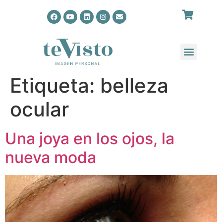
Etiqueta:
belleza
ocular
Una joya en los ojos, la
nueva moda