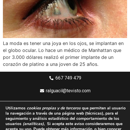
La moda es tener una joya en los ojos, se implantan en
el globo ocular. Lo hace un médico de Manhattan que
por 3.000 dólares realizó el primer implante de un
corazón de platino a una joven de 25 años.
667 749 479
ralguacil@tevisto.com
Larios 5 Planta 4ª - 29015 Málaga
Utilizamos
cookies propias y de terceros
que permiten al usuario
la navegación a través de una página web
(técnicas)
, para el
Aviso legal
seguimiento y análisis estadístico del comportamiento de los
usuarios
(analíticas)
, Si acepta este aviso consideraremos que
Política de privacidad
acepta su uso. Puede obtener más información, o bien conocer