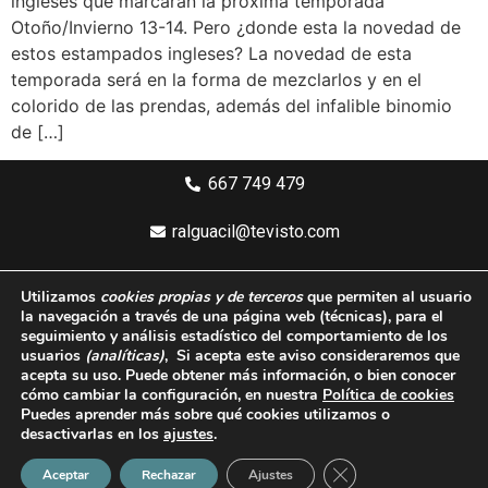
ingleses que marcarán la próxima temporada
Otoño/Invierno 13-14. Pero ¿donde esta la novedad de
estos estampados ingleses? La novedad de esta
temporada será en la forma de mezclarlos y en el
colorido de las prendas, además del infalible binomio
de […]
667 749 479
ralguacil@tevisto.com
Larios 5 Planta 4ª - 29015 Málaga
Utilizamos
cookies propias y de terceros
que permiten al usuario
la navegación a través de una página web
(técnicas)
, para el
Aviso legal
seguimiento y análisis estadístico del comportamiento de los
usuarios
(analíticas)
, Si acepta este aviso consideraremos que
Política de privacidad
acepta su uso. Puede obtener más información, o bien conocer
cómo cambiar la configuración, en nuestra
Política de cookies
Política de cookies
Puedes aprender más sobre qué cookies utilizamos o
desactivarlas en los
ajustes
.
Condiciones generales de compra
Cerrar el banner de 
Aceptar
Rechazar
Ajustes