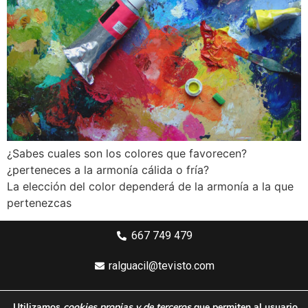
¿Sabes cuales son los colores que favorecen?
¿perteneces a la armonía cálida o fría?
La elección del color dependerá de la armonía a la que
pertenezcas
667 749 479
ralguacil@tevisto.com
Larios 5 Planta 4ª - 29015 Málaga
Utilizamos
cookies propias y de terceros
que permiten al usuario