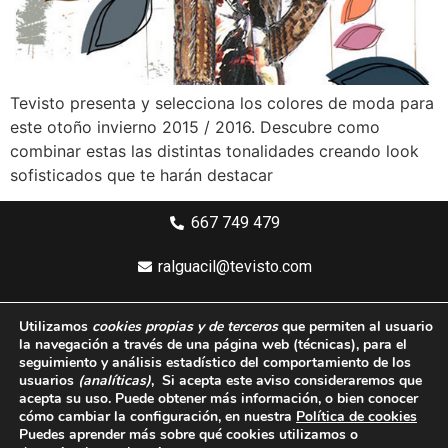
Tevisto presenta y selecciona los colores de moda para
este otoño invierno 2015 / 2016. Descubre como
combinar estas las distintas tonalidades creando look
sofisticados que te harán destacar
667 749 479
ralguacil@tevisto.com
Larios 5 Planta 4ª - 29015 Málaga
Utilizamos
cookies propias y de terceros
que permiten al usuario
la navegación a través de una página web
(técnicas)
, para el
Aviso legal
seguimiento y análisis estadístico del comportamiento de los
usuarios
(analíticas)
, Si acepta este aviso consideraremos que
Política de privacidad
acepta su uso. Puede obtener más información, o bien conocer
cómo cambiar la configuración, en nuestra
Política de cookies
Política de cookies
Puedes aprender más sobre qué cookies utilizamos o