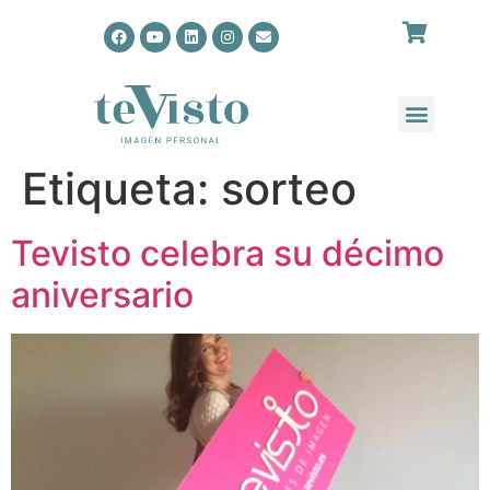
Etiqueta:
sorteo
Tevisto celebra su décimo
aniversario