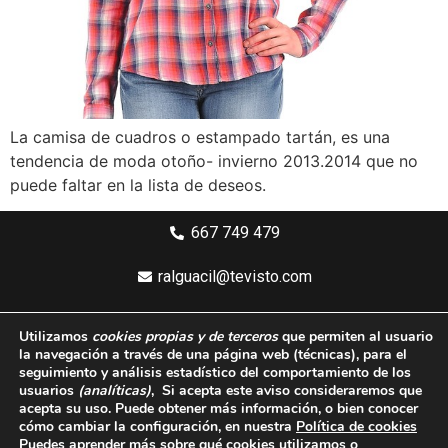
La camisa de cuadros o estampado tartán, es una
tendencia de moda otoño- invierno 2013.2014 que no
puede faltar en la lista de deseos.
667 749 479
ralguacil@tevisto.com
Larios 5 Planta 4ª - 29015 Málaga
Utilizamos
cookies propias y de terceros
que permiten al usuario
la navegación a través de una página web
(técnicas)
, para el
Aviso legal
seguimiento y análisis estadístico del comportamiento de los
usuarios
(analíticas)
, Si acepta este aviso consideraremos que
Política de privacidad
acepta su uso. Puede obtener más información, o bien conocer
cómo cambiar la configuración, en nuestra
Política de cookies
Política de cookies
Puedes aprender más sobre qué cookies utilizamos o