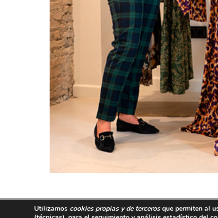
Utilizamos
cookies propias y de terceros
que permiten al u
667 749 479
(técnicas)
, para el seguimiento y análisis estadístico del