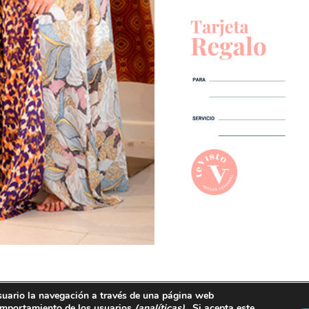
suario la navegación a través de una página web
ralguacil@tevisto.com
 comportamiento de los usuarios
(analíticas)
, Si acepta este