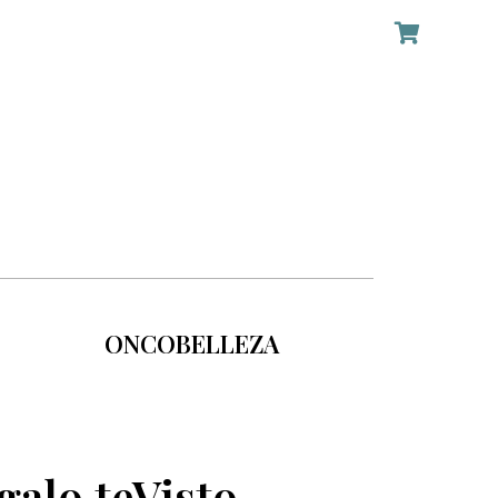
ONCOBELLEZA
galo teVisto