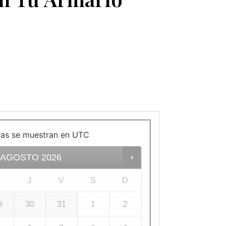
ras se muestran en
UTC
AGOSTO
2026
X
J
V
S
D
9
30
31
1
2