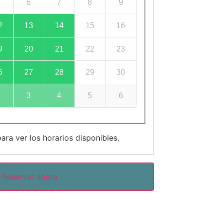
5
6
7
8
9
2
13
14
15
16
9
20
21
22
23
6
27
28
29
30
2
3
4
5
6
para ver los horarios disponibles.
Reservar ahora