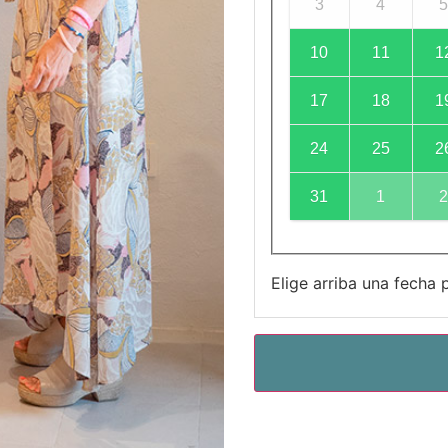
3
4
10
11
1
17
18
1
24
25
2
31
1
Elige arriba una fecha 