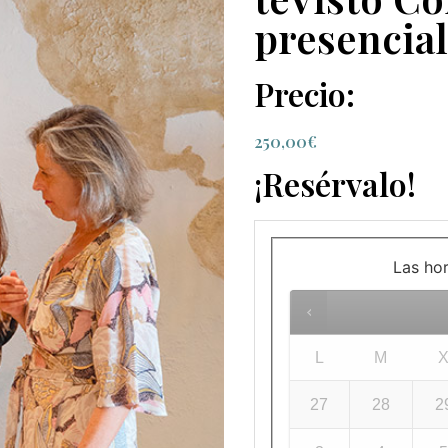
presencial
Precio:
250,00
€
¡Resérvalo!
Las ho
L
M
27
28
2