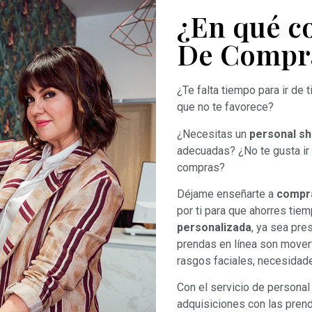
¿En qué co
De Compr
¿Te falta tiempo para ir de
que no te favorece?
¿Necesitas un
personal s
adecuadas? ¿No te gusta ir
compras?
Déjame enseñarte a
compra
por ti para que ahorres tie
personalizada
, ya sea pre
prendas en línea son movert
rasgos faciales, necesidad
Con el servicio de persona
adquisiciones con las pren