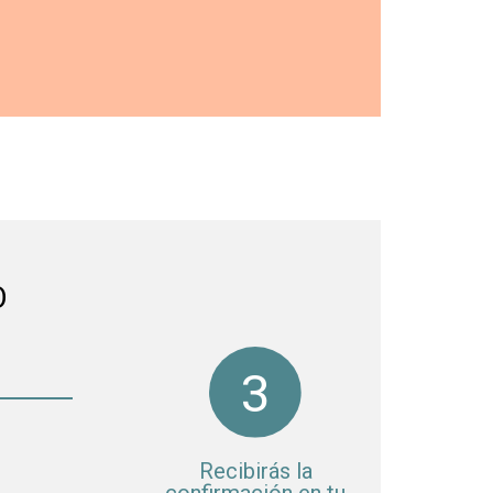
O
Recibirás la
confirmación en tu