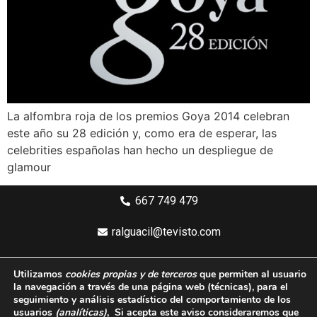
La alfombra roja de los premios Goya 2014 celebran
este año su 28 edición y, como era de esperar, las
celebrities españolas han hecho un despliegue de
glamour
667 749 479
ralguacil@tevisto.com
Larios 5 Planta 4ª - 29015 Málaga
Utilizamos
cookies propias y de terceros
que permiten al usuario
la navegación a través de una página web
(técnicas)
, para el
Aviso legal
seguimiento y análisis estadístico del comportamiento de los
usuarios
(analíticas)
, Si acepta este aviso consideraremos que