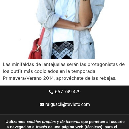
Las minifaldas de lentejuelas serán las protagonistas de
los outfit más codiciados en la temporada
Primavera/Verano 2014, aprovéchate de las rebajas.
667 749 479
ralguacil@tevisto.com
Larios 5 Planta 4ª - 29015 Málaga
Utilizamos
cookies propias y de terceros
que permiten al usuario
la navegación a través de una página web
(técnicas)
, para el