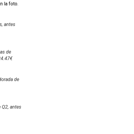
n la foto.
s, antes
das de
24.47€
 dorada de
e Q2, antes