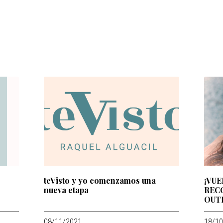
teVisto y yo comenzamos una
¡VUE
nueva etapa
REC
OUT
08/11/2021
18/10