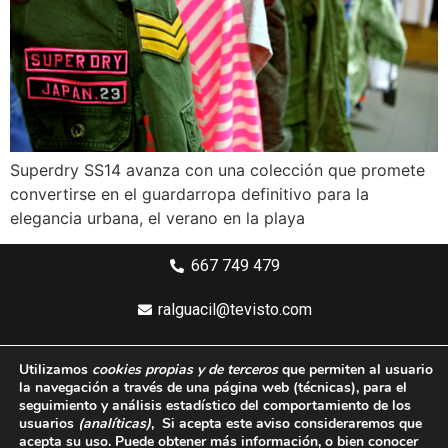
Superdry SS14 avanza con una colección que promete
convertirse en el guardarropa definitivo para la
elegancia urbana, el verano en la playa
667 749 479
ralguacil@tevisto.com
Larios 5 Planta 4ª - 29015 Málaga
Utilizamos
cookies propias y de terceros
que permiten al usuario
la navegación a través de una página web
(técnicas)
, para el
Aviso legal
seguimiento y análisis estadístico del comportamiento de los
usuarios
(analíticas)
, Si acepta este aviso consideraremos que
Política de privacidad
acepta su uso. Puede obtener más información, o bien conocer