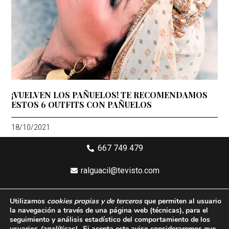
¡VUELVEN LOS PAÑUELOS! TE RECOMENDAMOS
ESTOS 6 OUTFITS CON PAÑUELOS
18/10/2021
667 749 479
ralguacil@tevisto.com
Larios 5 Planta 4ª - 29015 Málaga
Utilizamos
cookies propias y de terceros
que permiten al usuario
la navegación a través de una página web
(técnicas)
, para el
Aviso legal
seguimiento y análisis estadístico del comportamiento de los
usuarios
(analíticas)
, Si acepta este aviso consideraremos que