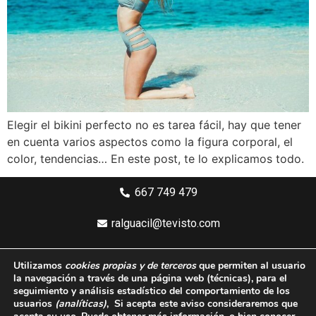
Elegir el bikini perfecto no es tarea fácil, hay que tener
en cuenta varios aspectos como la figura corporal, el
color, tendencias… En este post, te lo explicamos todo.
667 749 479
ralguacil@tevisto.com
Larios 5 Planta 4ª - 29015 Málaga
Utilizamos
cookies propias y de terceros
que permiten al usuario
la navegación a través de una página web
(técnicas)
, para el
Aviso legal
seguimiento y análisis estadístico del comportamiento de los
usuarios
(analíticas)
, Si acepta este aviso consideraremos que
Política de privacidad