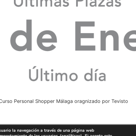
 Curso Personal Shopper Málaga oragnizado por Tevisto
suario la navegación a través de una página web
ralguacil@tevisto.com
 comportamiento de los usuarios
(analíticas)
, Si acepta este