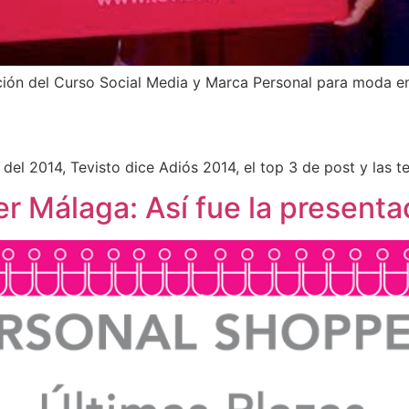
ición del Curso Social Media y Marca Personal para moda e
el 2014, Tevisto dice Adiós 2014, el top 3 de post y las t
r Málaga: Así fue la presenta