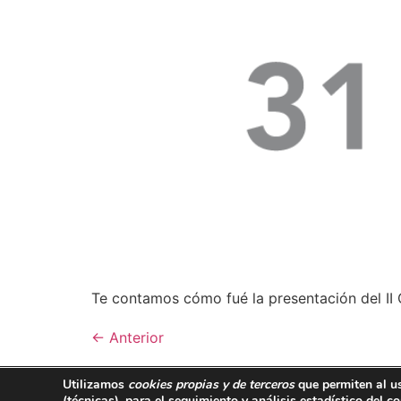
Te contamos cómo fué la presentación del II
←
Anterior
Utilizamos
cookies propias y de terceros
que permiten al u
667 749 479
(técnicas)
, para el seguimiento y análisis estadístico del