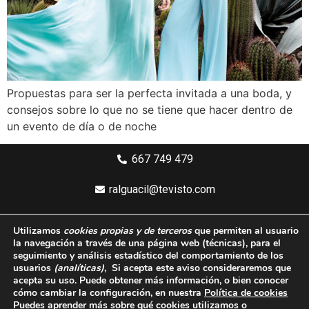
Propuestas para ser la perfecta invitada a una boda, y
consejos sobre lo que no se tiene que hacer dentro de
un evento de día o de noche
667 749 479
ralguacil@tevisto.com
Larios 5 Planta 4ª - 29015 Málaga
Utilizamos
cookies propias y de terceros
que permiten al usuario
la navegación a través de una página web
(técnicas)
, para el
Aviso legal
seguimiento y análisis estadístico del comportamiento de los
usuarios
(analíticas)
, Si acepta este aviso consideraremos que
Política de privacidad
acepta su uso. Puede obtener más información, o bien conocer
cómo cambiar la configuración, en nuestra
Política de cookies
Política de cookies
Puedes aprender más sobre qué cookies utilizamos o