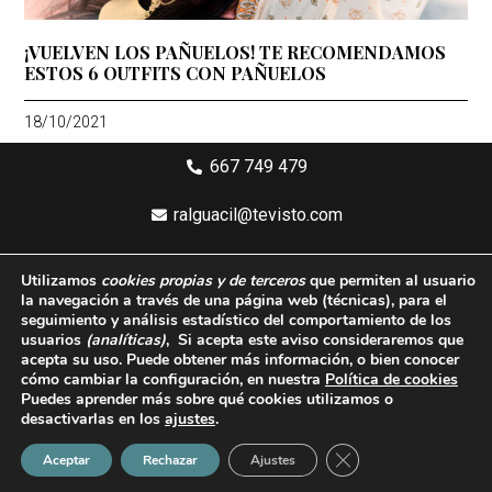
¡VUELVEN LOS PAÑUELOS! TE RECOMENDAMOS
ESTOS 6 OUTFITS CON PAÑUELOS
18/10/2021
667 749 479
ralguacil@tevisto.com
Larios 5 Planta 4ª - 29015 Málaga
Utilizamos
cookies propias y de terceros
que permiten al usuario
la navegación a través de una página web
(técnicas)
, para el
Aviso legal
seguimiento y análisis estadístico del comportamiento de los
usuarios
(analíticas)
, Si acepta este aviso consideraremos que
Política de privacidad
acepta su uso. Puede obtener más información, o bien conocer
cómo cambiar la configuración, en nuestra
Política de cookies
Política de cookies
Puedes aprender más sobre qué cookies utilizamos o
desactivarlas en los
ajustes
.
Condiciones generales de compra
Cerrar el banner de 
Aceptar
Rechazar
Ajustes
Diseñado por Braun Marketing & Consulting