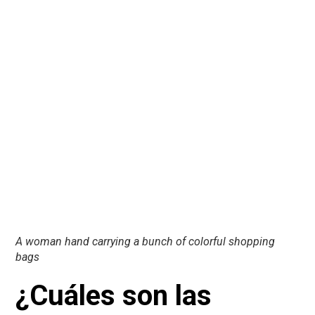
A woman hand carrying a bunch of colorful shopping
bags
¿Cuáles son las
salidas profesionales?
Personal shopper free lance
Centros comerciales
Tiendas de moda
Hoteles