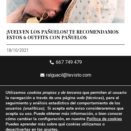
¡VUELVEN LOS PAÑUELOS! TE RECOMENDAMOS
ESTOS 6 OUTFITS CON PAÑUELOS
18/10/2021
667 749 479
ralguacil@tevisto.com
Larios 5 Planta 4ª - 29015 Málaga
Utilizamos
cookies propias y de terceros
que permiten al usuario
la navegación a través de una página web
(técnicas)
, para el
Aviso legal
seguimiento y análisis estadístico del comportamiento de los
usuarios
(analíticas)
, Si acepta este aviso consideraremos que
Política de privacidad
acepta su uso. Puede obtener más información, o bien conocer
cómo cambiar la configuración, en nuestra
Política de cookies
Política de cookies
Puedes aprender más sobre qué cookies utilizamos o
desactivarlas en los
ajustes
.