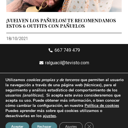
¡VUELVEN LOS PAÑUELOS! TE RECOMENDAMOS
ESTOS 6 OUTFITS CON PAÑUELOS
18/10/2021
667 749 479
ralguacil@tevisto.com
Larios 5 Planta 4ª - 29015 Málaga
Utilizamos
cookies propias y de terceros
que permiten al usuario
la navegación a través de una página web
(técnicas)
, para el
Aviso legal
seguimiento y análisis estadístico del comportamiento de los
usuarios
(analíticas)
, Si acepta este aviso consideraremos que
Política de privacidad
acepta su uso. Puede obtener más información, o bien conocer
cómo cambiar la configuración, en nuestra
Política de cookies
Política de cookies
Puedes aprender más sobre qué cookies utilizamos o
desactivarlas en los
ajustes
.
Condiciones generales de compra
Cerrar el banner de 
Aceptar
Rechazar
Ajustes