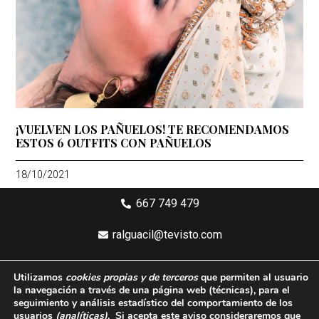
¡VUELVEN LOS PAÑUELOS! TE RECOMENDAMOS
ESTOS 6 OUTFITS CON PAÑUELOS
18/10/2021
667 749 479
ralguacil@tevisto.com
Larios 5 Planta 4ª - 29015 Málaga
Utilizamos
cookies propias y de terceros
que permiten al usuario
la navegación a través de una página web
(técnicas)
, para el
Aviso legal
seguimiento y análisis estadístico del comportamiento de los
usuarios
(analíticas)
, Si acepta este aviso consideraremos que