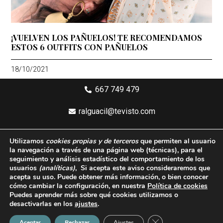
¡VUELVEN LOS PAÑUELOS! TE RECOMENDAMOS
ESTOS 6 OUTFITS CON PAÑUELOS
18/10/2021
667 749 479
ralguacil@tevisto.com
Larios 5 Planta 4ª - 29015 Málaga
Utilizamos
cookies propias y de terceros
que permiten al usuario
la navegación a través de una página web
(técnicas)
, para el
Aviso legal
seguimiento y análisis estadístico del comportamiento de los
usuarios
(analíticas)
, Si acepta este aviso consideraremos que
Política de privacidad
acepta su uso. Puede obtener más información, o bien conocer
cómo cambiar la configuración, en nuestra
Política de cookies
Política de cookies
Puedes aprender más sobre qué cookies utilizamos o
desactivarlas en los
ajustes
.
Condiciones generales de compra
Cerrar el banner de 
Aceptar
Rechazar
Ajustes