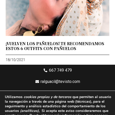
¡VUELVEN LOS PAÑUELOS! TE RECOMENDAMOS
ESTOS 6 OUTFITS CON PAÑUELOS
18/10/2021
667 749 479
ralguacil@tevisto.com
Larios 5 Planta 4ª - 29015 Málaga
Utilizamos
cookies propias y de terceros
que permiten al usuario
la navegación a través de una página web
(técnicas)
, para el
Aviso legal
seguimiento y análisis estadístico del comportamiento de los
usuarios
(analíticas)
, Si acepta este aviso consideraremos que
Política de privacidad