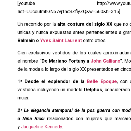
[youtube http://www.youtube.com/
list=UUcoutmhGN57vj1hcSZfiyZQ&w=560&h=315]
Un recorrido por la
alta costura del siglo XX
que no d
únicas y nunca expuestas antes pertenecientes a g
Balmain o
Yves Saint Laurent
entre otros.
Cien exclusivos vestidos de los cuales aproximadam
el nombre
“De Mariano Fortuny a
John Galliano
”
. Mo
de la moda a lo largo del siglo XX presentados en cinc
1ª
Desde el esplendor de la
Belle Époque
, con 
vestidos incluyendo un modelo
Delphos
, considerado
mujer.
2ª La elegancia atemporal de la pos guerra con mode
o
Nina Ricci
relacionados con mujeres que marcar
y
Jacqueline Kennedy
.