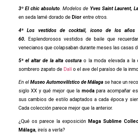
3º El chic absoluto
. Modelos de
Yves Saint Laurent, L
en seda lamé dorado de
Dior
entre otros.
4ª Los vestidos de cocktail, icono de los años
60.
Esplendorosos vestidos de baile que recuerdan
venecianos que colapsaban durante meses las casas de
5ª el altar de la alta costura
o la moda elevada a la c
sombrero zapato de
Dalí
o el ave del paraíso de la inmo
En el
Museo Automovilístico de Málaga
se hace un recor
siglo XX y qué mejor que la
moda
para acompañar ese 
sus cambios de estilo adaptados a cada época y sie
Cada colección parece mejor que la anterior.
¿Qué os parece la exposición
Maga Sublime Collec
Málaga
, ireís a verla?