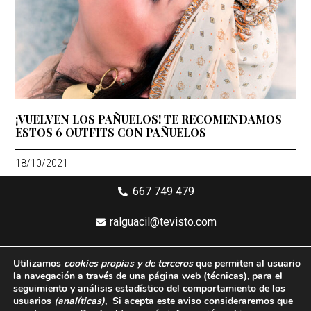
¡VUELVEN LOS PAÑUELOS! TE RECOMENDAMOS
ESTOS 6 OUTFITS CON PAÑUELOS
18/10/2021
667 749 479
ralguacil@tevisto.com
Larios 5 Planta 4ª - 29015 Málaga
Utilizamos
cookies propias y de terceros
que permiten al usuario
la navegación a través de una página web
(técnicas)
, para el
Aviso legal
seguimiento y análisis estadístico del comportamiento de los
usuarios
(analíticas)
, Si acepta este aviso consideraremos que
Política de privacidad