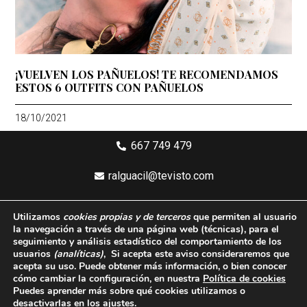
¡VUELVEN LOS PAÑUELOS! TE RECOMENDAMOS
ESTOS 6 OUTFITS CON PAÑUELOS
18/10/2021
667 749 479
ralguacil@tevisto.com
Larios 5 Planta 4ª - 29015 Málaga
Utilizamos
cookies propias y de terceros
que permiten al usuario
la navegación a través de una página web
(técnicas)
, para el
Aviso legal
seguimiento y análisis estadístico del comportamiento de los
usuarios
(analíticas)
, Si acepta este aviso consideraremos que
Política de privacidad
acepta su uso. Puede obtener más información, o bien conocer
cómo cambiar la configuración, en nuestra
Política de cookies
Política de cookies
Puedes aprender más sobre qué cookies utilizamos o
desactivarlas en los
ajustes
.