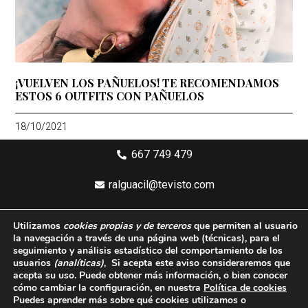
¡VUELVEN LOS PAÑUELOS! TE RECOMENDAMOS
ESTOS 6 OUTFITS CON PAÑUELOS
18/10/2021
667 749 479
ralguacil@tevisto.com
Larios 5 Planta 4ª - 29015 Málaga
Utilizamos
cookies propias y de terceros
que permiten al usuario
la navegación a través de una página web
(técnicas)
, para el
Aviso legal
seguimiento y análisis estadístico del comportamiento de los
usuarios
(analíticas)
, Si acepta este aviso consideraremos que
Política de privacidad
acepta su uso. Puede obtener más información, o bien conocer
cómo cambiar la configuración, en nuestra
Política de cookies
Política de cookies
Puedes aprender más sobre qué cookies utilizamos o