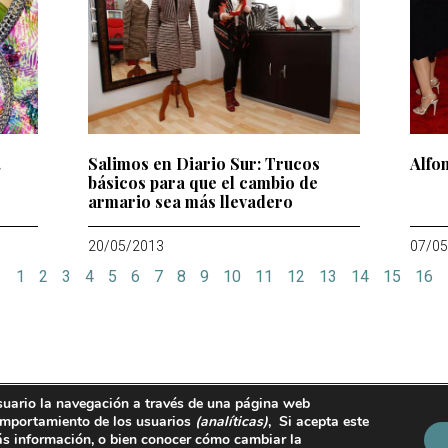
.
Salimos en Diario Sur: Trucos
Alfo
básicos para que el cambio de
armario sea más llevadero
20/05/2013
07/05
1
2
3
4
5
6
7
8
9
10
11
12
13
14
15
16
suario la navegación a través de una página web
ralguacil@tevisto.com
 comportamiento de los usuarios
(analíticas)
, Si acepta este
s información, o bien conocer cómo cambiar la