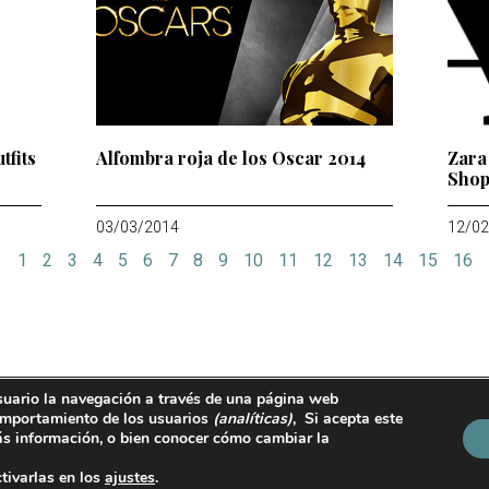
tfits
Alfombra roja de los Oscar 2014
Zara
Shop
03/03/2014
12/02
1
2
3
4
5
6
7
8
9
10
11
12
13
14
15
16
suario la navegación a través de una página web
ralguacil@tevisto.com
 comportamiento de los usuarios
(analíticas)
, Si acepta este
s información, o bien conocer cómo cambiar la
Política de cookies
Condiciones generales de
compra
tivarlas en los
ajustes
.