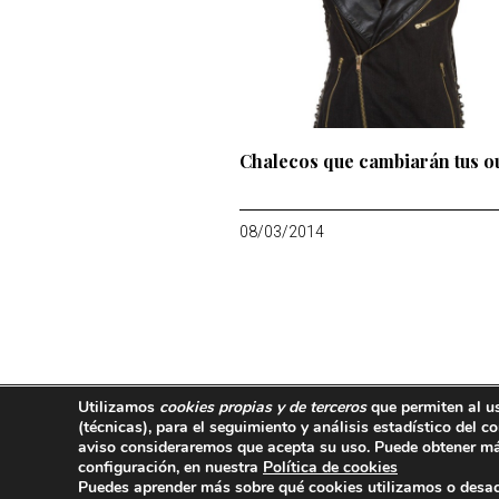
Chalecos que cambiarán tus ou
08/03/2014
Utilizamos
cookies propias y de terceros
que permiten al u
667 749 479
(técnicas)
, para el seguimiento y análisis estadístico del
aviso consideraremos que acepta su uso. Puede obtener má
configuración, en nuestra
Política de cookies
Aviso legal
Política de privacidad
Puedes aprender más sobre qué cookies utilizamos o desac